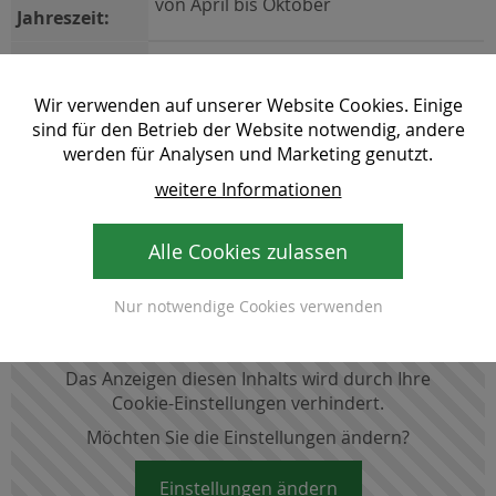
von April bis Oktober
Jahreszeit:
Wasserflasche und Notfallausrüstung
Ausrüstung:
sollte jeder Radler dabei haben
Wir verwenden auf unserer Website Cookies. Einige
sind für den Betrieb der Website notwendig, andere
Sicherheit:
Bergrettung Notruf 140
werden für Analysen und Marketing genutzt.
Vom Masenberg gibt es auch eine
weitere Informationen
Tipp:
Abfahrt nach Pöllauberg, mit der
einzigartigen Wallfahrtskirche.
Alle Cookies zulassen
Nur notwendige Cookies verwenden
Das Anzeigen diesen Inhalts wird durch Ihre
Cookie-Einstellungen verhindert.
Möchten Sie die Einstellungen ändern?
Einstellungen ändern