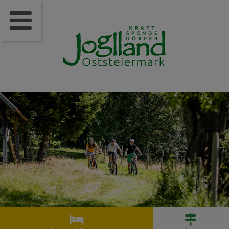


