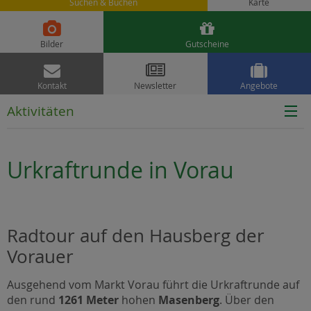
Suchen & Buchen
Karte


Bilder
Gutscheine



Kontakt
Newsletter
Angebote
Aktivitäten
Urkraftrunde in Vorau
Radtour auf den Hausberg der
Vorauer
Ausgehend vom Markt Vorau führt die Urkraftrunde auf
den rund
1261 Meter
hohen
Masenberg
. Über den