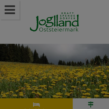


