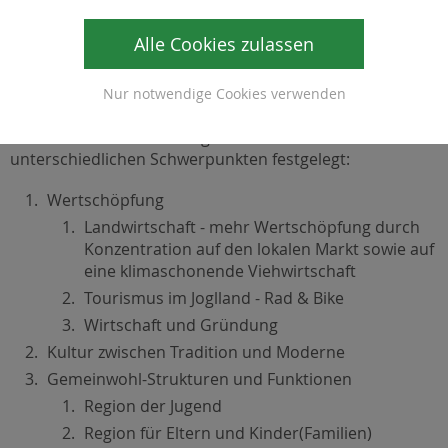
Im Zuge des
Leitbildprozesses
wurde unter Einbindung
der Bevölkerung eine
Lokale Entwicklungsstrategie
Alle Cookies zulassen
(LES) für die Kraftspendedörfer Joglland erstellt. Diese ist
auf die Region und ihre ökonomischen, ökologischen
Nur notwendige Cookies verwenden
und sozialen
Gegebenheiten abgestimmt.
In diesem Zusammenhang wurden vier Aktionsfelder mit
unterschiedlichen Schwerpunkten festgelegt:
Wertschöpfung
Landwirtschaft - mehr Wertschöpfung durch
Konzentration auf den lokalen Markt sowie auf
eine klimaschonende Viehwirtschaft
Tourismus im Joglland - Rad & Bike
Wirtschaft und Gründung
Kultur zwischen Tradition und Moderne
Gemeinwohl-Strukturen und Funktionen
Region der Jugend
Region für Eltern und Kinder(Familien)