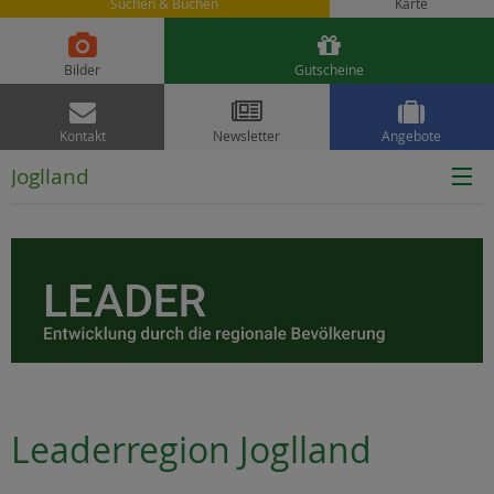
Suchen & Buchen
Karte


Bilder
Gutscheine



Kontakt
Newsletter
Angebote
Joglland
Leaderregion Joglland