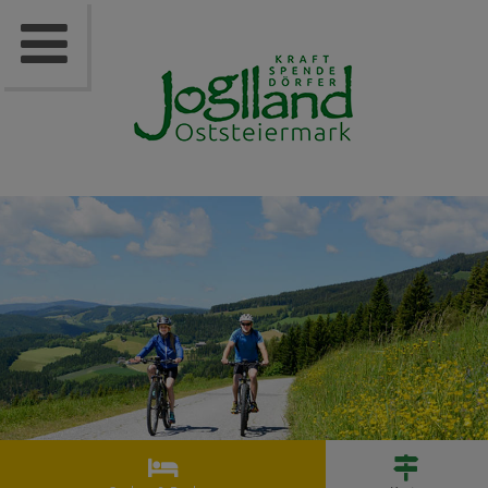


