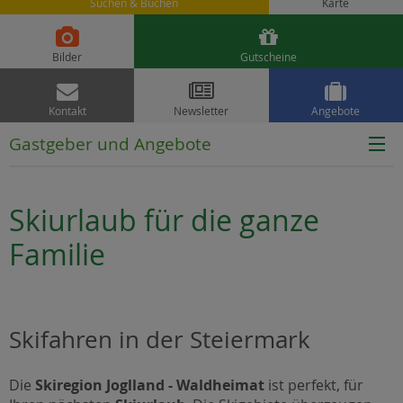
Suchen & Buchen
Karte


Bilder
Gutscheine



Kontakt
Newsletter
Angebote
Gastgeber und Angebote
Skiurlaub für die ganze
Familie
Skifahren in der Steiermark
Die
Skiregion Joglland - Waldheimat
ist perfekt, für