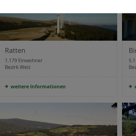
Ratten
Bi
1.179 Einwohner
5.
Bezirk Weiz
Bez
weitere Informationen