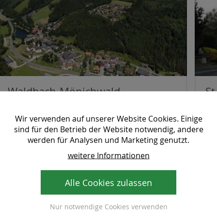
Waldbach-Mönichwald
St
1.621 Einwohner
1.
Wir verwenden auf unserer Website Cookies. Einige
Bezirk Hartberg-Fürstenfeld
Bez
sind für den Betrieb der Website notwendig, andere
werden für Analysen und Marketing genutzt.
weitere Informationen
weitere Informationen
Alle Cookies zulassen
Nur notwendige Cookies verwenden