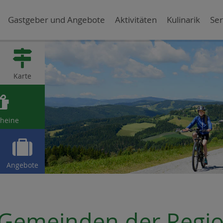
Gastgeber und Angebote
Aktivitäten
Kulinarik
Ser

Karte

heine

Angebote
Gemeinden der Regi