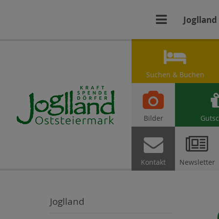

Joglland

Suchen & Buchen

Bilder
Gutsc


Kontakt
Newsletter
Joglland