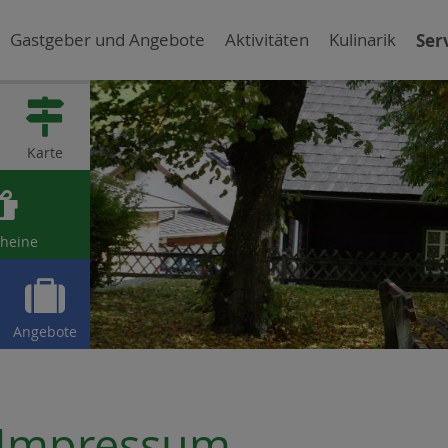
Gastgeber und Angebote
Aktivitäten
Kulinarik
Ser

Karte

heine

Angebote
Impressum