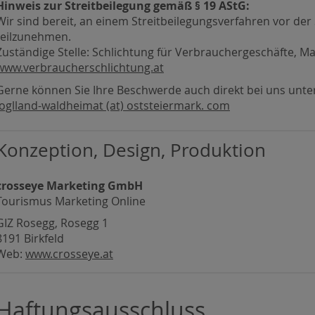
Hinweis zur Streitbeilegung gemäß § 19 AStG:
Wir sind bereit, an einem Streitbeilegungsverfahren vor de
teilzunehmen.
Zuständige Stelle: Schlichtung für Verbrauchergeschäfte, Ma
www.verbraucherschlichtung.at
Gerne können Sie Ihre Beschwerde auch direkt bei uns unter
joglland-waldheimat (at) oststeiermark. com
Konzeption, Design, Produktion
crosseye Marketing GmbH
Tourismus Marketing Online
GIZ Rosegg, Rosegg 1
8191 Birkfeld
Web:
www.crosseye.at
Haftungsausschluss