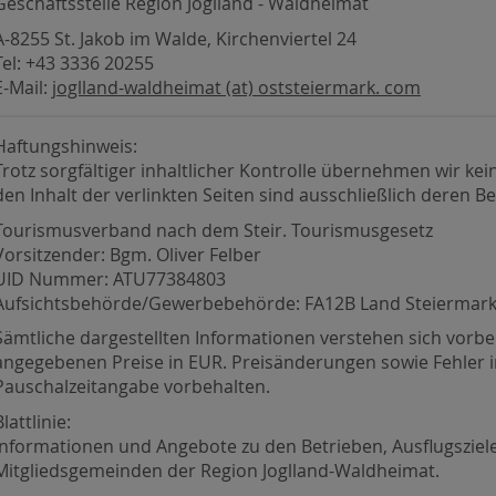
Geschäftsstelle Region Joglland - Waldheimat
A-8255 St. Jakob im Walde, Kirchenviertel 24
Tel: +43 3336 20255
E-Mail:
joglland-waldheimat (at) oststeiermark. com
Haftungshinweis:
Trotz sorgfältiger inhaltlicher Kontrolle übernehmen wir kein
den Inhalt der verlinkten Seiten sind ausschließlich deren Be
Tourismusverband nach dem Steir. Tourismusgesetz
Vorsitzender: Bgm. Oliver Felber
UID Nummer: ATU77384803
Aufsichtsbehörde/Gewerbebehörde: FA12B Land Steiermar
Sämtliche dargestellten Informationen verstehen sich vorbe
angegebenen Preise in EUR. Preisänderungen sowie Fehler in
Pauschalzeitangabe vorbehalten.
Blattlinie:
Informationen und Angebote zu den Betrieben, Ausflugsziele
Mitgliedsgemeinden der Region Joglland-Waldheimat.