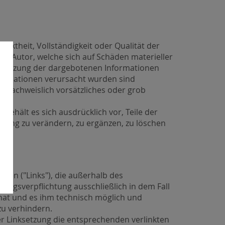
rektheit, Vollständigkeit oder Qualität der
n Autor, welche sich auf Schäden materieller
chtnutzung der dargebotenen Informationen
nformationen verursacht wurden sind
n nachweislich vorsätzliches oder grob
 behält es sich ausdrücklich vor, Teile der
ung zu verändern, zu ergänzen, zu löschen
len.
iten ("Links"), die außerhalb des
ungsverpflichtung ausschließlich in dem Fall
 hat und es ihm technisch möglich und
zu verhindern.
er Linksetzung die entsprechenden verlinkten