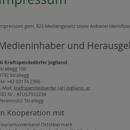
Impressum gem. §25 Mediengesetz sowie Anbieteridentifizie
Medieninhaber und Herausge
IG Kraftspendedörfer Joglland
Strallegg 100
8192 Strallegg
Tel: +43 03174 2366
E-Mail:
kraftspendedoerfer (at) joglland. at
UID Nr.: ATU57922234
Vereinssitz: Strallegg
in Kooperation mit
Tourismusverband Oststeiermark