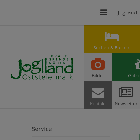

Joglland

Suchen & Buchen

Bilder
Gutsc


Kontakt
Newsletter
Service