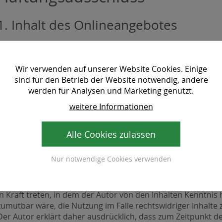
1. Inhalt des Onlineangebotes
Der Autor übernimmt keinerlei Gewähr für die Aktualität, Kor
bereitgestellten Informationen. Haftungsansprüche gegen de
oder ideeller Art beziehen, die durch die Nutzung oder Ni
Wir verwenden auf unserer Website Cookies. Einige
bzw. durch die Nutzung fehlerhafter und unvollständiger I
sind für den Betrieb der Website notwendig, andere
grundsätzlich ausgeschlossen, sofern seitens des Autors kei
werden für Analysen und Marketing genutzt.
fahrlässiges Verschulden vorliegt.
weitere Informationen
Alle Angebote sind freibleibend und unverbindlich. Der Autor
Seiten oder das gesamte Angebot ohne gesonderte Ankündig
oder die Veröffentlichung zeitweise oder endgültig einzustel
Alle Cookies zulassen
2. Verweise und Links
Nur notwendige Cookies verwenden
Bei direkten oder indirekten Verweisen auf fremde Internetse
Verantwortungsbereiches des Autors liegen, würde eine Haft
in Kraft treten, in dem der Autor von den Inhalten Kenntnis
zumutbar wäre, die Nutzung im Falle rechtswidriger Inhalte 
Der Autor erklärt daher ausdrücklich, dass zum Zeitpunkt d