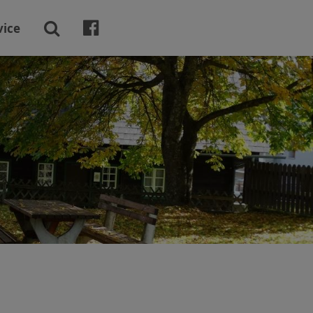

vice
