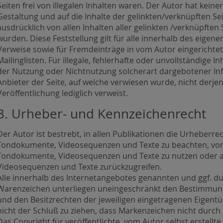
Seiten frei von illegalen Inhalten waren. Der Autor hat keiner
Gestaltung und auf die Inhalte der gelinkten/verknüpften Sei
ausdrücklich von allen Inhalten aller gelinkten /verknüpften
wurden. Diese Feststellung gilt für alle innerhalb des eigen
Verweise sowie für Fremdeinträge in vom Autor eingericht
Mailinglisten. Für illegale, fehlerhafte oder unvollständige 
der Nutzung oder Nichtnutzung solcherart dargebotener Inf
Anbieter der Seite, auf welche verwiesen wurde, nicht derjeni
Veröffentlichung lediglich verweist.
3. Urheber- und Kennzeichenrecht
Der Autor ist bestrebt, in allen Publikationen die Urheberr
Tondokumente, Videosequenzen und Texte zu beachten, von i
Tondokumente, Videosequenzen und Texte zu nutzen oder au
Videosequenzen und Texte zurückzugreifen.
Alle innerhalb des Internetangebotes genannten und ggf. d
Warenzeichen unterliegen uneingeschränkt den Bestimmung
und den Besitzrechten der jeweiligen eingetragenen Eigentü
nicht der Schluß zu ziehen, dass Markenzeichen nicht durch 
Das Copyright für veröffentlichte, vom Autor selbst erstellte