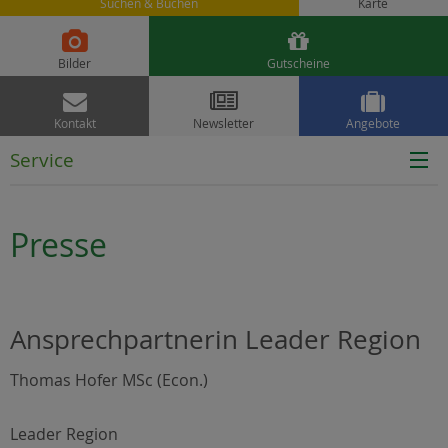
Suchen & Buchen
Karte


Bilder
Gutscheine



Kontakt
Newsletter
Angebote
Service
Presse
Ansprechpartnerin Leader Region
Thomas Hofer MSc (Econ.)
Leader Region