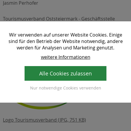
Jasmin Perhofer
Tourismusverband Oststeiermark - Geschäftsstelle
Region Joglland - Waldheimat
Kirchenviertel 24
Wir verwenden auf unserer Website Cookies. Einige
8255 St. Jakob im Walde
sind für den Betrieb der Website notwendig, andere
Tel: +43 3336 20255
werden für Analysen und Marketing genutzt.
Mail:
joglland-waldheimat (at) oststeiermark. com
weitere Informationen
Alle Cookies zulassen
Logo des Tourismusverbandes
Nur notwendige Cookies verwenden
Logo Tourismusverband (JPG, 751 KB)