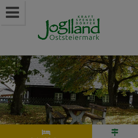


