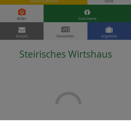
Suchen & Buchen
Karte


Bilder
Gutscheine



Kontakt
Newsletter
Angebote
Steirisches Wirtshaus