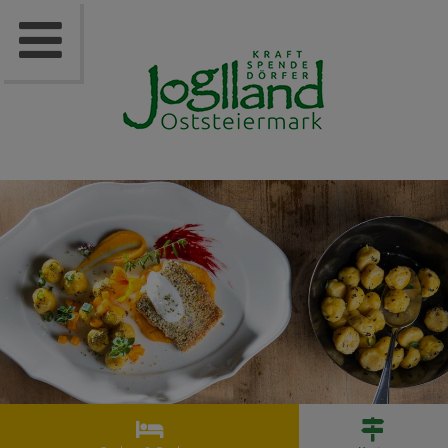


