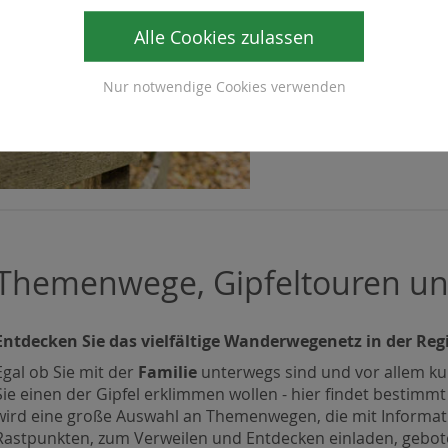
alpannonia
Alle Cookies zulassen
Der alpannonia Weitwan
Nur notwendige Cookies verwenden
Fischbacher nach Kösze
entdecken Sie die Lands
Themenwege, Gipfeltouren un
Entdecken Sie das vielfältige Wanderwegenetz in der Reg
Egal ob Sie mit der
Familie
unterwegs sind und vor allem ku
Sie einen der Gipfel erklimmen wollen - hier findet besti
wird eine große Auswahl an Themenwegen, die mit Informatio
Rastpunkten, zum Verweilen und Entdecken einladen, gebot