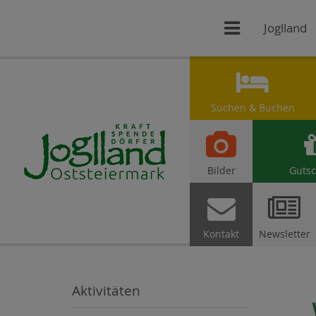

Joglland

Suchen & Buchen

Bilder
Gutsc


Kontakt
Newsletter
Aktivitäten