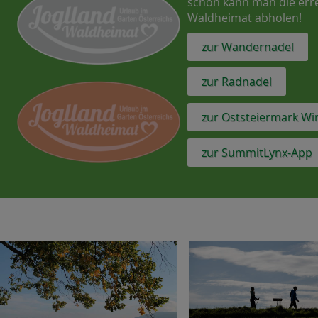
schon kann man die erre
Waldheimat abholen!
zur Wandernadel
zur Radnadel
zur Oststeiermark Wi
zur SummitLynx-App