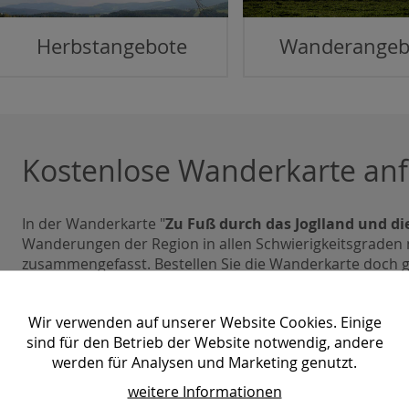
Herbstangebote
Wanderangeb
Kostenlose Wanderkarte anf
In der Wanderkarte "
Zu Fuß durch das Joglland und d
Wanderungen der Region in allen Schwierigkeitsgraden
zusammengefasst. Bestellen Sie die Wanderkarte doch 
alle bevorstehenden Touren zu Planen.
zur Prospektbestellung
Wir verwenden auf unserer Website Cookies. Einige
sind für den Betrieb der Website notwendig, andere
werden für Analysen und Marketing genutzt.
weitere Informationen