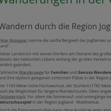
Wandern durch die Region Jog
Peter Rosegger
nannte die sanfte Bergwelt des Jogllandes 
Land".
Dieser Landstrich mit seinen Dörfern am Ostrand des groß
abseits des hektischen Lebens entlang der großen Verkehrsr
wirklich geändert.
Zahlreiche
Wanderwege
für
Familien
und
Genuss-Wandere
und ihre idyllisch gelegenen schönsten Plätze in der Region
Der 1743 Meter hohe Hochwechsel, der Stuhleck (1782 Meter)
auch die Möglichkeit für längere Wandertouren. Oben ange
Oststeiermark
. Vor allem die Sonnenauf- und untergänge bi
Naturschauspiel
in der Region Joglland - Waldheimat.
Durch die Panoramastraßen kann diese Ausblicke jeder geni