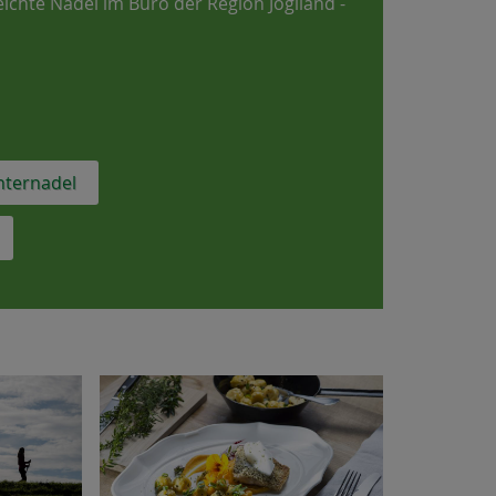
ichte Nadel im Büro der Region Joglland -
nternadel