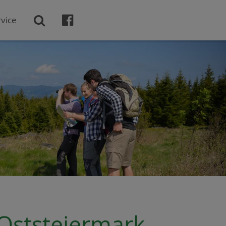

vice

Oststeiermark