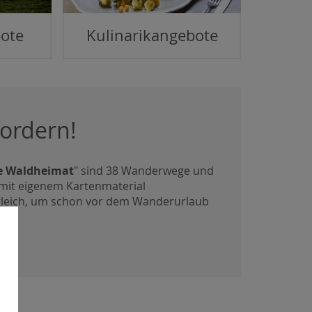
ote
Kulinarikangebote
ordern!
ie Waldheimat
" sind 38 Wanderwege und
 mit eigenem Kartenmaterial
gleich, um schon vor dem Wanderurlaub