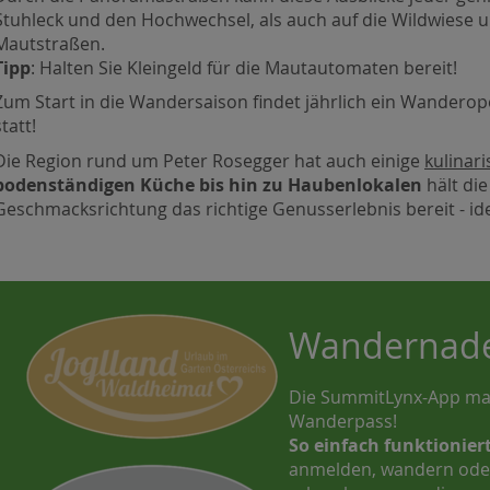
Stuhleck und den Hochwechsel, als auch auf die Wildwiese
Mautstraßen.
Tipp
: Halten Sie Kleingeld für die Mautautomaten bereit!
Zum Start in die Wandersaison findet jährlich ein Wanderop
statt!
Die Region rund um Peter Rosegger hat auch einige
kulinari
bodenständigen Küche bis hin zu Haubenlokalen
hält die
Geschmacksrichtung das richtige Genusserlebnis bereit - id
Wandernade
Die SummitLynx-App mac
Wanderpass!
So einfach funktioniert
anmelden, wandern ode