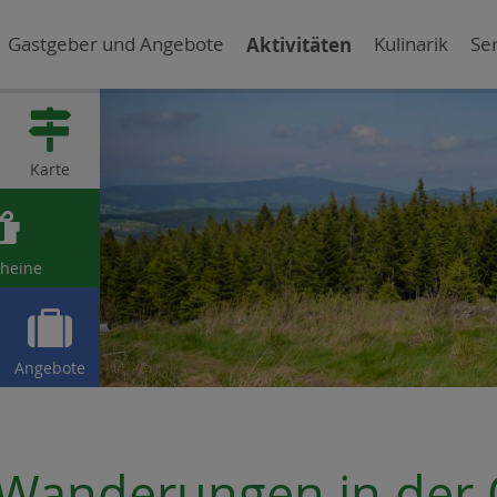
Gastgeber und Angebote
Aktivitäten
Kulinarik
Ser

Karte

heine

Angebote
Wanderungen in der 