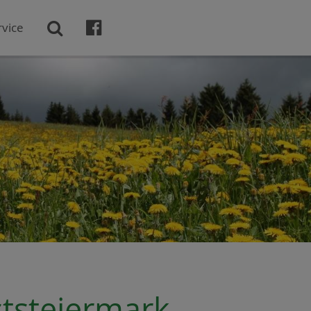

rvice

ststeiermark