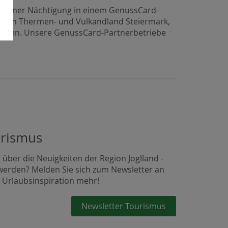
ab einer Nächtigung in einem GenussCard-
k, dem Thermen- und Vulkandland Steiermark,
suchen. Unsere GenussCard-Partnerbetriebe
urismus
über die Neuigkeiten der Region Joglland -
werden? Melden Sie sich zum Newsletter an
 Urlaubsinspiration mehr!
Newsletter Tourismus