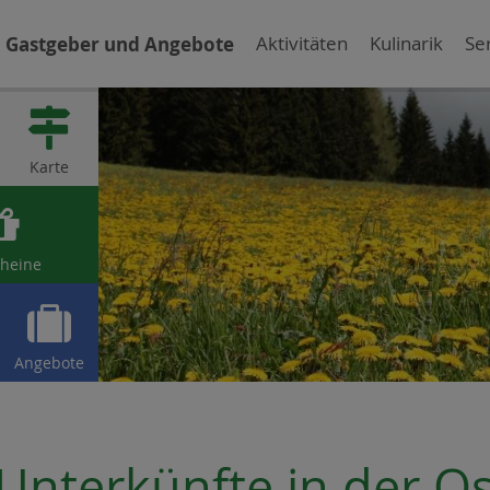
Gastgeber und Angebote
Aktivitäten
Kulinarik
Se

Karte

heine

Angebote
Unterkünfte in der O