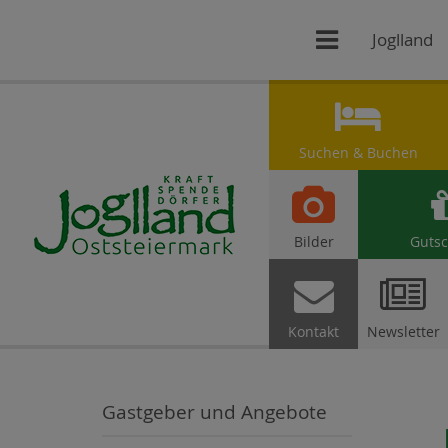

Joglland

Suchen & Buchen

Bilder
Gutsc


Kontakt
Newsletter
Gastgeber und Angebote