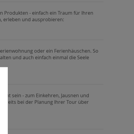
 Produkten - einfach ein Traum für Ihren
n, erleben und ausprobieren:
ne Ferienwohnung oder ein Ferienhäuschen. So
alten und auch einfach einmal die Seele
kannt sein - zum Einkehren, Jausnen und
 bereits bei der Planung Ihrer Tour über