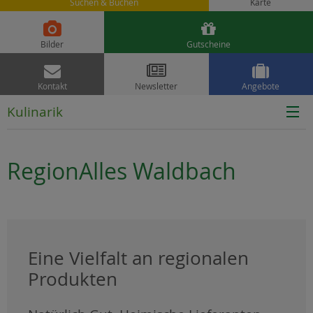
Suchen & Buchen
Karte


Bilder
Gutscheine



Kontakt
Newsletter
Angebote
Kulinarik
RegionAlles Waldbach
Eine Vielfalt an regionalen
Produkten