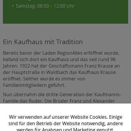
Samstag: 08:00 – 12:00 Uhr
Ein Kaufhaus mit Tradition
Bereits bevor der Laden RegionAlles erföffnet wurde,
befand sich dort ein Kaufhaus und das seit rund 98
Jahren. 1922 hat der Geschäftsmann Franz Krause an
der Hauptstraße in Waldbach das Kaufhaus Krause
eröffnet. Seither wurde es immer von
Familienmitgliedern geführt.
Nun übernahm die dritte Generation der Kaufmanns-
Familie das Ruder. Die Brüder Franz und Alexander
Krause und deren Neffe Arrigo Kurz zeigen sich
verantwortlich für das komplett renovierte Geschäft, das
Wir verwenden auf unserer Website Cookies. Einige
zum modernen Echt Joglland-Regionalladen wurde.
sind für den Betrieb der Website notwendig, andere
Tradition und Moderne wird auch weiterhin groß
werden für Analysen und Marketing genutzt.