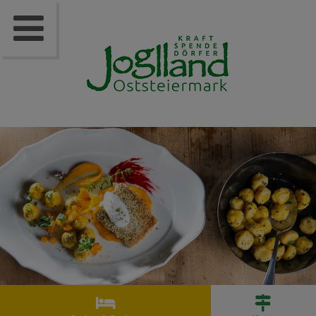


