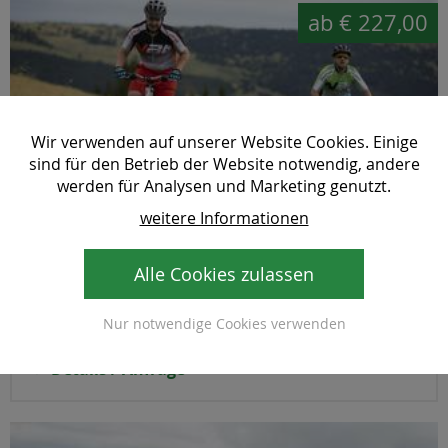
ab
€ 227,00
Wir verwenden auf unserer Website Cookies. Einige
sind für den Betrieb der Website notwendig, andere
werden für Analysen und Marketing genutzt.
weitere Informationen
E-Bike Tage im Mönichwalderhof
2 Nächte
Alle Cookies zulassen
im Hotel Mönichwalderhof
in Mönichwald
Nur notwendige Cookies verwenden
Details / Anfrage