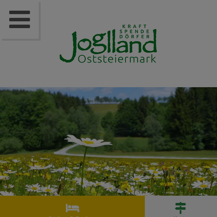


