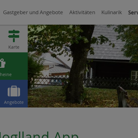
Gastgeber und Angebote
Aktivitäten
Kulinarik
Ser

Karte

heine

Angebote
Joglland App