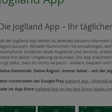
Die Joglland App – Ihr tägliche
Mit der Joglland App bleibst du jederzeit bestens informier
Region passiert. Aktuelle Nachrichten, Veranstaltungen, wic
Smartphone. Entdecke lokale Angebote und Services, erlebe
bleibe mit deiner Umgebung verbunden. Die App erleichter
sorgt dafür, dass du nichts verpasst – einfach, bequem und i
Deine Gemeinde. Deine Region. Immer dabei – mit der Jo
Jetzt runterladen bei Google Play
joglland app – Android-A
oder im App Store
Joglland App on the App Store (apple.co