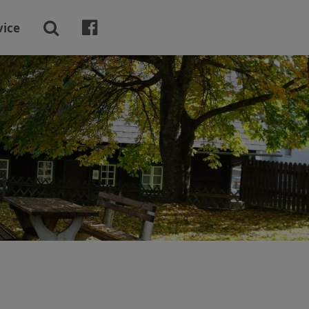

vice
