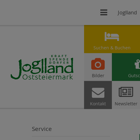

Joglland

Suchen & Buchen

Bilder
Gutsc


Kontakt
Newsletter
Service