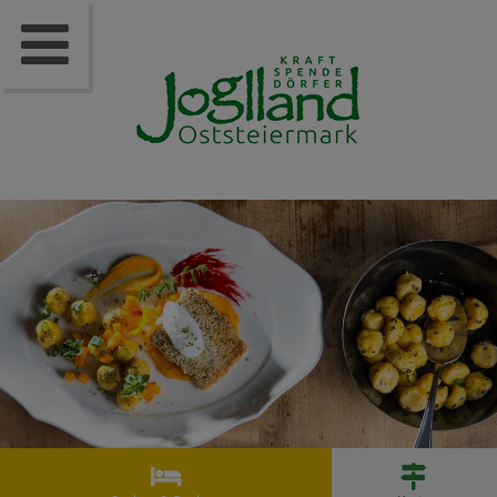


