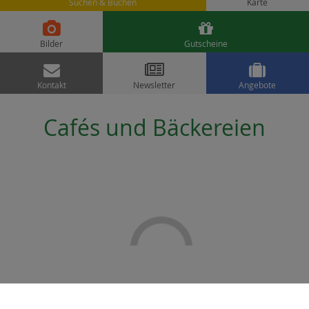
Suchen & Buchen
Karte


Bilder
Gutscheine



Kontakt
Newsletter
Angebote
Cafés und Bäckereien