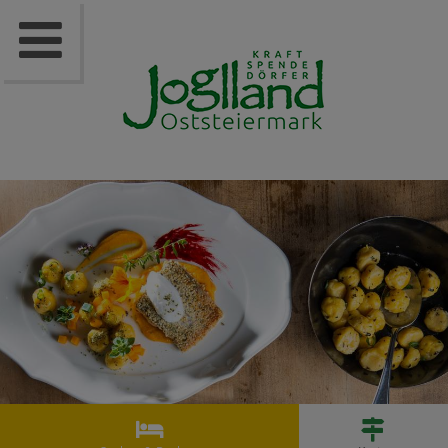


