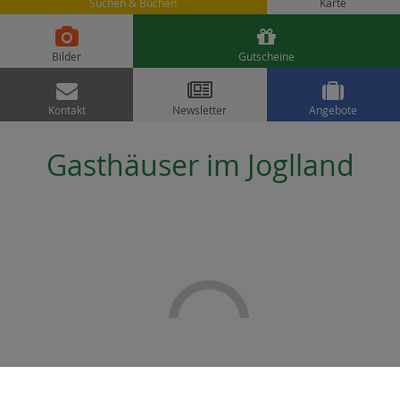
Suchen & Buchen
Karte


Bilder
Gutscheine



Kontakt
Newsletter
Angebote
Gasthäuser im Joglland