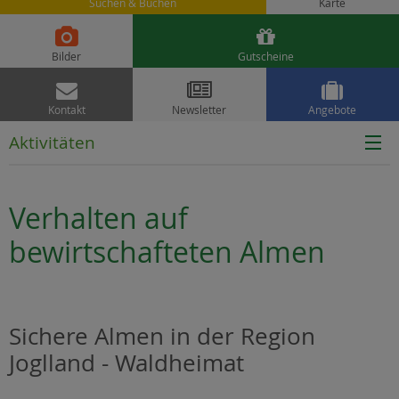
Suchen & Buchen
Karte


Bilder
Gutscheine



Kontakt
Newsletter
Angebote
Aktivitäten
Verhalten auf
bewirtschafteten Almen
Sichere Almen in der Region
Joglland - Waldheimat