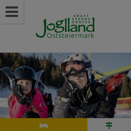


