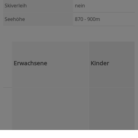
Skiverleih
nein
Seehöhe
870 - 900m
Erwachsene
Kinder