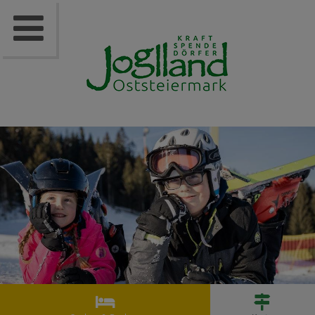


