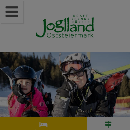


