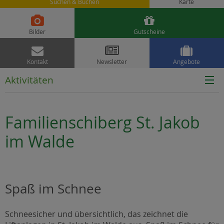
Suchen & Buchen
Karte


Bilder
Gutscheine



Kontakt
Newsletter
Angebote
Aktivitäten
Familienschiberg St. Jakob
im Walde
Spaß im Schnee
Schneesicher und übersichtlich, das zeichnet die