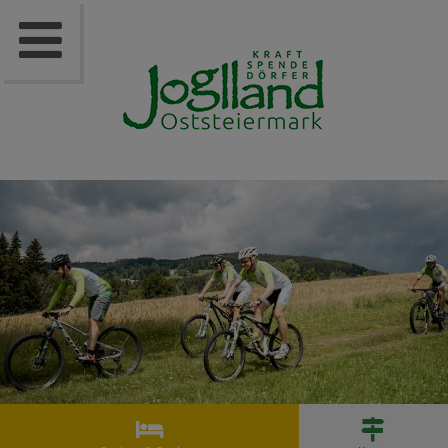


