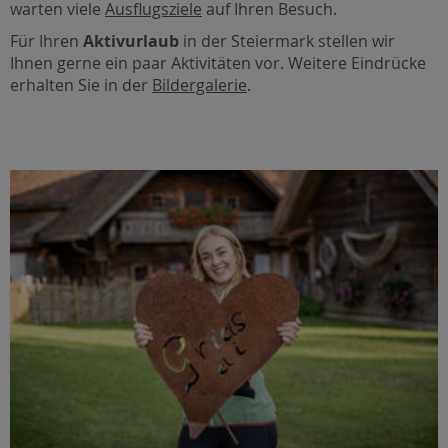
warten viele
Ausflugsziele
auf Ihren Besuch.
Für Ihren
Aktivurlaub
in der Steiermark stellen wir
Ihnen gerne ein paar Aktivitäten vor. Weitere Eindrücke
erhalten Sie in der
Bildergalerie
.