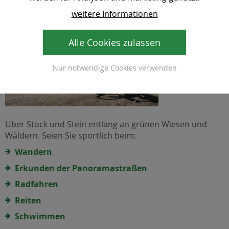
weitere Informationen
Alle Cookies zulassen
Nur notwendige Cookies verwenden
Über Stock und Stein entlang an grünen Wiesen und
Wäldern. Seien Sie sportlich beim:
Wandern
Erkunden der Panoramastraßen
Radfahren
Reiten
Schwimmen