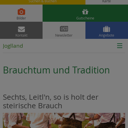
Suchen & Buchen
Karte


Bilder
Gutscheine



Kontakt
Newsletter
Angebote
Joglland
Brauchtum und Tradition
Sechts, Leitl'n, so is holt der
steirische Brauch