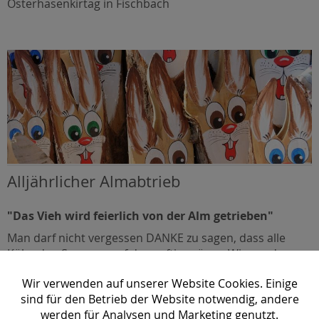
Osterhasenkirtag in Fischbach
Alljährlicher Almabtrieb
"Das Vieh wird feierlich von der Alm getrieben"
Man darf nicht vergessen DANKE zu sagen, dass alle
Kühe den Sommer auf den saftig grünen Wiesen des
Hochwechsels gut verbracht haben, deshalb findet im
Wir verwenden auf unserer Website Cookies. Einige
September in
Mönichwald
ein feierlicher Almabtrieb
sind für den Betrieb der Website notwendig, andere
statt.
werden für Analysen und Marketing genutzt.