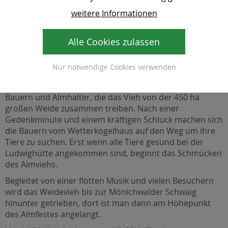
Da das Weidevieh mit echten Alpenblumen geschmückt
weitere Informationen
wird, beginnen die Arbeiten schon einige Tage vorher.
Die Bäuerinnen von Mönichwald sammeln nur echte
Alpenblumen (Enzian, Erika, Ebereschefrüchte,
Alle Cookies zulassen
Schafgabe) um in mühevoller Handarbeit aus den
Kräutern Kronen und Ansteckmascherl zu binden.
Nur notwendige Cookies verwenden
Wenn die Künstlerarbeiten vorbei sind, beginnt bereits
in der frühen Morgenstunde die harte Arbeit für die
Bauern und Almhalter, die das Vieh von der 450 ha
großen Weide zusammen treiben. Nach einer
Gedenkminute und einem kräftigen Schluck machen sich
die Bauern vom Wetterkogelhaus auf den Weg um ihre
Tiere zu suchen. Erst wenn alle Tiere gesund bei der
Ludwighütte angekommen sind, beginnt das Schmücken
des Almviehs.
Begleitet von einer flotten Musik und vielen Besuchern
wird das Weidevieh bis zur Mönichwalder Schwaig
hinunter getrieben, dort ist man dann am Höhepunkt
des Almfestes angelangt.