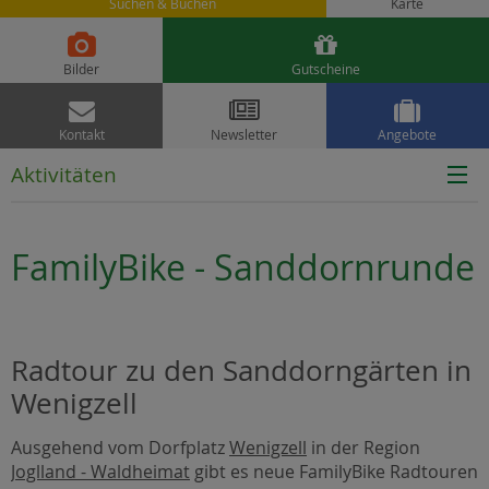
Suchen & Buchen
Karte


Bilder
Gutscheine



Kontakt
Newsletter
Angebote
Aktivitäten
FamilyBike - Sanddornrunde
Radtour zu den Sanddorngärten in
Wenigzell
Ausgehend vom Dorfplatz
Wenigzell
in der Region
Joglland - Waldheimat
gibt es neue FamilyBike Radtouren