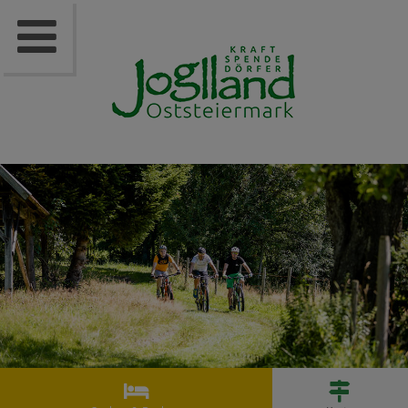


