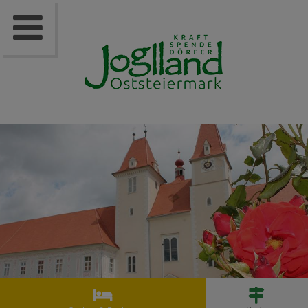


