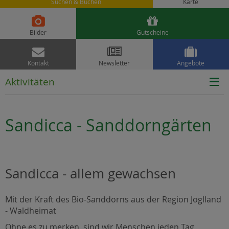
Suchen & Buchen
Karte


Bilder
Gutscheine



Kontakt
Newsletter
Angebote
Aktivitäten
Sandicca - Sanddorngärten
Sandicca - allem gewachsen
Mit der Kraft des Bio-Sanddorns aus der Region Joglland
- Waldheimat
Ohne es zu merken, sind wir Menschen jeden Tag