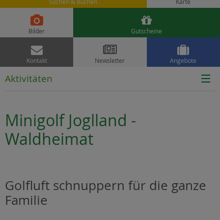
Suchen & Buchen
Karte


Bilder
Gutscheine



Kontakt
Newsletter
Angebote
Aktivitäten
Minigolf Joglland -
Waldheimat
Golfluft schnuppern für die ganze
Familie