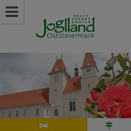


