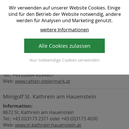
Web:
www.fischbach.co.at
Wir verwenden auf unserer Website Cookies. Einige
Mail:
tourismus (at) fischbach.steiermark. at
sind für den Betrieb der Website notwendig, andere
werden für Analysen und Marketing genutzt.
weitere Informationen
Minigolf Ratten
Öffnungszeiten
Alle Cookies zulassen
Information:
Nur notwendige Cookies verwenden
Beatrix Dampfhofer
8673 Ratten
Tel.: +43 (0)664 4334801
Web:
www.ratten-steiermark.at
Minigolf St. Kathrein am Hauenstein
Information:
8672 St. Kathrein am Hauenstein
Tel.: +43 (0)3173 2371 oder +43 (0)3173 4030
Web:
www.st-kathrein-hauenstein.at