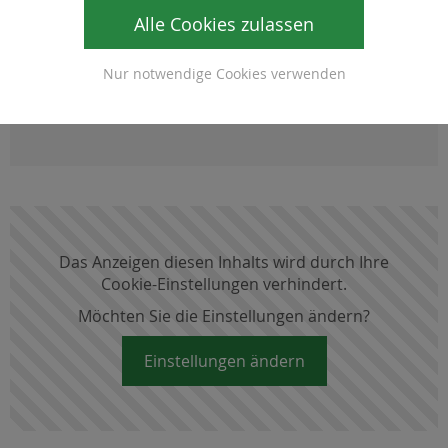
Kontakt
Alle Cookies zulassen
Gemeinde Waldbach-Mönichwald
Karnerviertel 8, 8252 Mönichwald
Nur notwendige Cookies verwenden
Tel: +43 3336 4478, Fax: +43 3336 4478-4
E-mail:
gde (at) waldbach-moenichwald.gv. at
Das Anzeigen diesen Inhalts wird durch Ihre
Cookie-Einstellungen verhindert.
Möchten Sie die Einstellungen ändern?
Einstellungen ändern