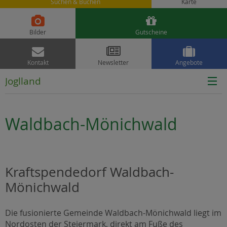
Suchen & Buchen
Karte


Bilder
Gutscheine



Kontakt
Newsletter
Angebote
Joglland
Waldbach-Mönichwald
Kraftspendedorf Waldbach-
Mönichwald
Die fusionierte Gemeinde Waldbach-Mönichwald liegt im
Nordosten der Steiermark, direkt am Fuße des