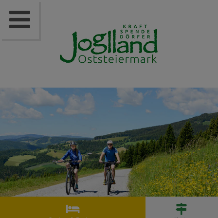


