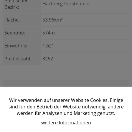
Politischer
Hartberg-Fürstenfeld
Bezirk:
Fläche:
53,96km²
Seehöhe:
574m
Einwohner:
1.621
Postleitzahl:
8252
Wir verwenden auf unserer Website Cookies. Einige
sind für den Betrieb der Website notwendig, andere
werden für Analysen und Marketing genutzt.
weitere Informationen