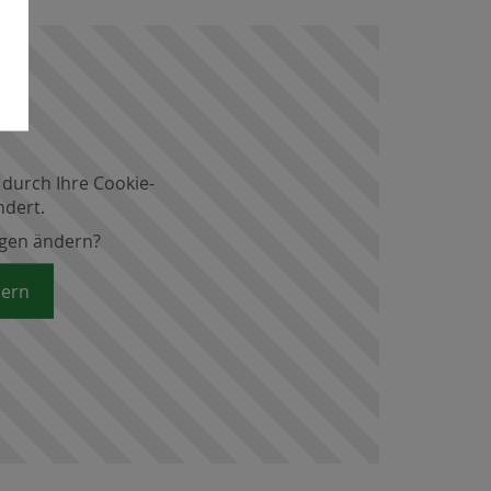
 durch Ihre Cookie-
ndert.
ngen ändern?
dern