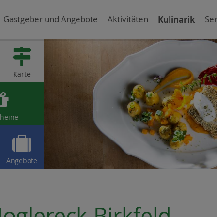
Gastgeber und Angebote
Aktivitäten
Kulinarik
Ser

Karte

heine

Angebote
Joglereck Birkfeld