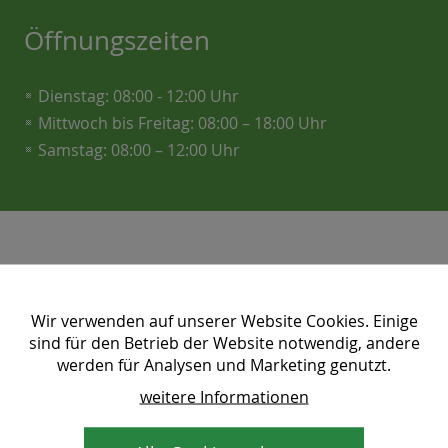
Öffnungszeiten
Dienstag: 08:00 - 12:00 Uhr
Mittwoch bis Freitag: 08:00 – 18:00 Uhr
Samstag: 08:00 – 12:00 Uhr
Kontakt und Anfahrt:
Joglereck Birkfeld
Wir verwenden auf unserer Website Cookies. Einige
Gasener-Straße 1
sind für den Betrieb der Website notwendig, andere
8190 Birkfeld
werden für Analysen und Marketing genutzt.
Tel.: +43660 3753411
weitere Informationen
Mail:
bauernladen (at) joglereck. at