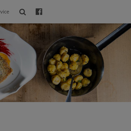

vice
