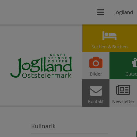

Joglland

Suchen & Buchen

Bilder
Gutsc


Kontakt
Newsletter
Kulinarik