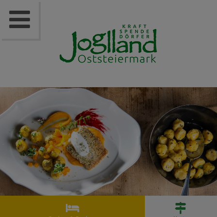


