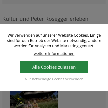
Kultur und Peter Rosegger erleben
Entdecken Sie den Kulturgenuss im Grünen in der
Wir verwenden auf unserer Website Cookies. Einige
Region Joglland - Waldheimat
bei einer Führung durch
sind für den Betrieb der Website notwendig, andere
die Peter Rosegger
Ausstellung
in St. Kathrein am
werden für Analysen und Marketing genutzt.
Hauenstein und einer Wanderung am
Christmettenweg
.
weitere Informationen
Alle Cookies zulassen
Kontakt
Nur notwendige Cookies verwenden