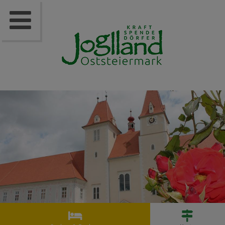


