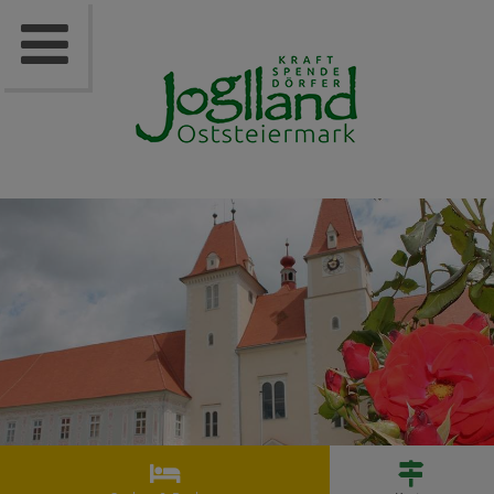


