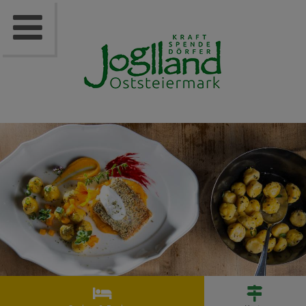


