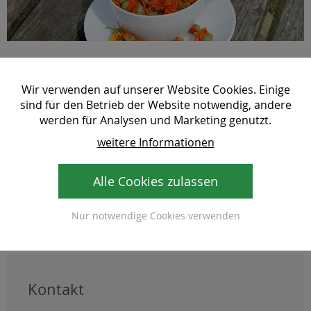
Der Hofladen des Kräuterhof
Wir verwenden auf unserer Website Cookies. Einige
sind für den Betrieb der Website notwendig, andere
werden für Analysen und Marketing genutzt.
Im Hofladen findet Sie hauptsächlich eigene Produkte
vom Kräuterhof. Es werden verschiedene Sorten von
weitere Informationen
Kräutersalzen, Kräutertees und Kräutersirupen
angeboten. Außerdem Marmeladen, Gelees und Liköre.
Alle Cookies zulassen
Der Hofladen hat ganzjährig nach telefonischer
Vereinbarung geöffnet.
Nur notwendige Cookies verwenden
Kontakt