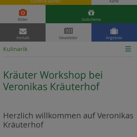
Suchen & Buchen
Karte


Bilder
Gutscheine



Kontakt
Newsletter
Angebote
Kulinarik
Kräuter Workshop bei
Veronikas Kräuterhof
Herzlich willkommen auf Veronikas
Kräuterhof