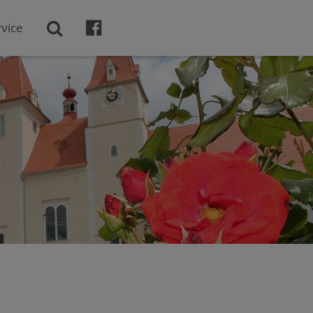

vice
