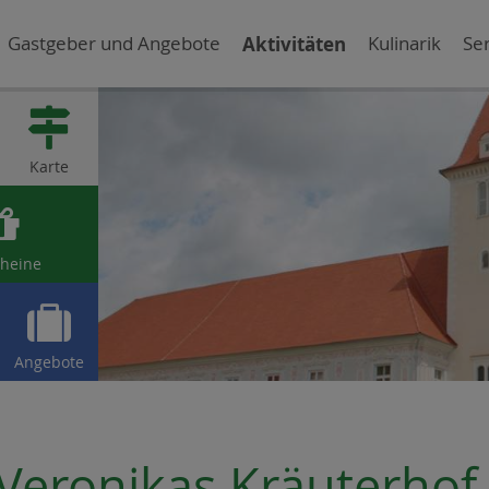
Gastgeber und Angebote
Aktivitäten
Kulinarik
Ser

Karte

heine

Angebote
Veronikas Kräuterhof