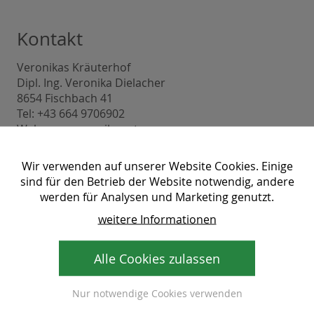
Kontakt
Veronikas Kräuterhof
Dipl. Ing. Veronika Dielacher
8654 Fischbach 41
Tel: +43 664 9706902
Web:
www.veronikas.at
E-mail:
veronika (at) veronikas. at
Wir verwenden auf unserer Website Cookies. Einige
sind für den Betrieb der Website notwendig, andere
werden für Analysen und Marketing genutzt.
weitere Informationen
Alle Cookies zulassen
Nur notwendige Cookies verwenden
Das Anzeigen diesen Inhalts wird