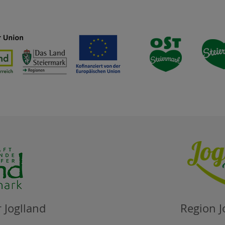
 Joglland
Region J