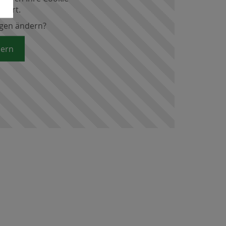
ndert.
ngen ändern?
dern