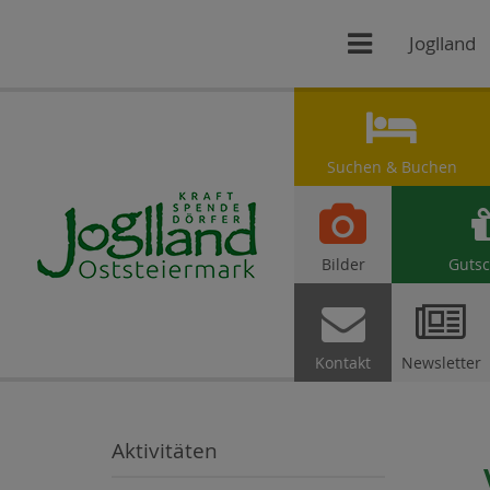

Joglland

Suchen & Buchen

Bilder
Gutsc


Kontakt
Newsletter
Aktivitäten