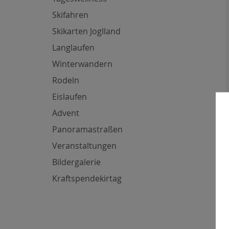
Skifahren
Skikarten Joglland
Langlaufen
Winterwandern
Rodeln
Eislaufen
Advent
Panoramastraßen
Veranstaltungen
Bildergalerie
Kraftspendekirtag