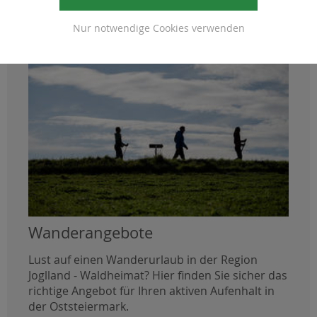
Nur notwendige Cookies verwenden
Wanderangebote
Lust auf einen Wanderurlaub in der Region
Joglland - Waldheimat? Hier finden Sie sicher das
richtige Angebot für Ihren aktiven Aufenhalt in
der Oststeiermark.