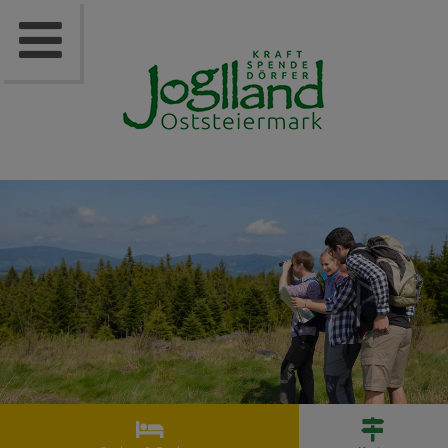


