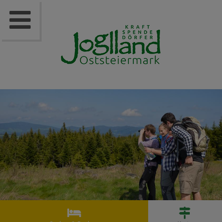


