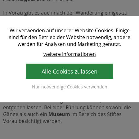
In Vorau gibt es auch nach der Wanderung einiges zu
Erleben. Das
Stift Vorau
ist immer einen Besuch Wert -
sowohl für Kulturinteressierte als auch für Familien mit
Wir verwenden auf unserer Website Cookies. Einige
Kindern. Das Bauwerk alleine begeistert schon, dazu
sind für den Betrieb der Website notwendig, andere
kommen die herrlichen Fresken des Stiftmalers
Johann
werden für Analysen und Marketing genutzt.
C. Hackhofer
.
weitere Informationen
Im nebenan gelegenen
Freilichtmuseum
können Sie viele
weitere
Gebäude
aus vergangener Zeit entdecken und
bestaunen. Oft ist auch die originale Einrichtung noch
Alle Cookies zulassen
erhalten.
Abenteurer dürfen sich in Vorau die
unterirdischen
Nur notwendige Cookies verwenden
Gänge
von
Sub Terra Vorau
und die zahlreichen
Lochsteine, die in der Region vorkommen, nicht
entgehen lassen. Bei einer Führung können sowohl die
Gänge als auch ein
Museum
im Bereich des Stiftes
Vorau besichtigt werden.