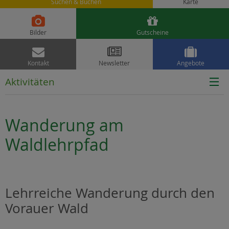
Suchen & Buchen
Karte


Bilder
Gutscheine



Kontakt
Newsletter
Angebote
Aktivitäten
Wanderung am
Waldlehrpfad
Lehrreiche Wanderung durch den
Vorauer Wald