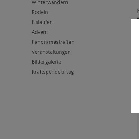
Winterwandern
Rodeln
Eislaufen
Advent
Panoramastraßen
Veranstaltungen
Bildergalerie
Kraftspendekirtag