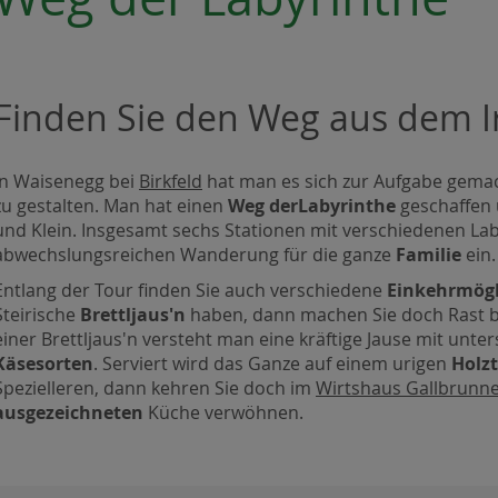
Finden Sie den Weg aus dem I
In Waisenegg bei
Birkfeld
hat man es sich zur Aufgabe gema
zu gestalten. Man hat einen
Weg der
Labyrinthe
geschaffen 
und Klein. Insgesamt sechs Stationen mit verschiedenen L
abwechslungsreichen Wanderung für die ganze
Familie
ein.
Entlang der Tour finden Sie auch verschiedene
Einkehrmögl
Steirische
Brettljaus'n
haben, dann machen Sie doch Rast b
einer Brettljaus'n versteht man eine kräftige Jause mit unte
Käsesorten
. Serviert wird das Ganze auf einem urigen
Holzt
Spezielleren, dann kehren Sie doch im
Wirtshaus Gallbrunn
ausgezeichneten
Küche verwöhnen.