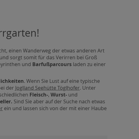
rrgarten!
cht, einen Wanderweg der etwas anderen Art
und sorgt somit für das Verirren bei Groß
abyrinthen und
Barfußparcour
s
laden zu einer
ichkeiten
. Wenn Sie Lust auf eine typische
ei der
Joglland Seehütte Töglhofer
. Unter
rschiedlichen
Fleisch-
,
Wurst-
und
eller.
Sind Sie aber auf der Suche nach etwas
er
ein und lassen sich von der mit einer Haube