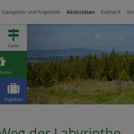
Gastgeber und Angebote
Aktivitäten
Kulinarik
Ser

Karte

heine

Angebote
Weg der Labyrinthe