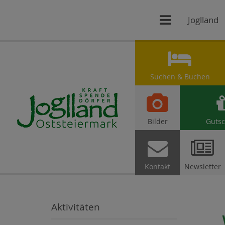

Joglland

Suchen & Buchen

Bilder
Gutsc


Kontakt
Newsletter
Aktivitäten