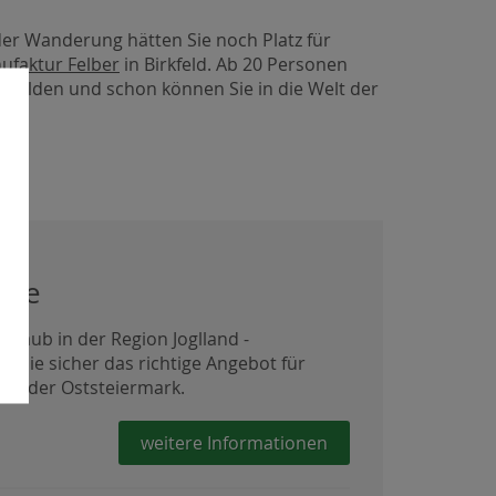
der Wanderung hätten Sie noch Platz für
faktur Felber
in Birkfeld. Ab 20 Personen
nmelden und schon können Sie in die Welt der
ote
rlaub in der Region Joglland -
n Sie sicher das richtige Angebot für
t in der Oststeiermark.
weitere Informationen