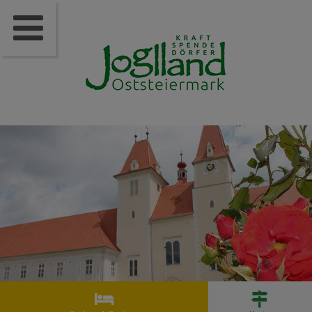


