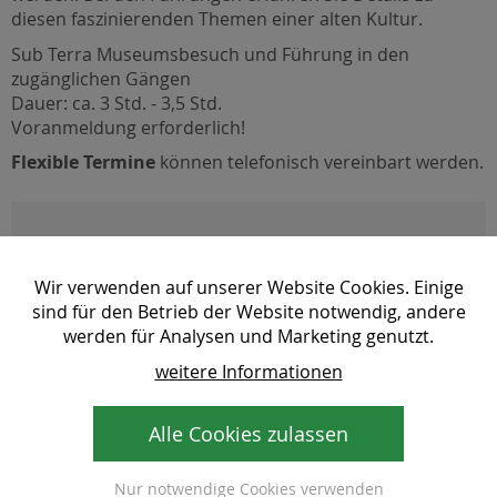
diesen faszinierenden Themen einer alten Kultur.
Sub Terra Museumsbesuch und Führung in den
zugänglichen Gängen
Dauer: ca. 3 Std. - 3,5 Std.
Voranmeldung erforderlich!
Flexible Termine
können telefonisch vereinbart werden.
Kontakt und weitere
Informationen:
Wir verwenden auf unserer Website Cookies. Einige
sind für den Betrieb der Website notwendig, andere
werden für Analysen und Marketing genutzt.
Sub Terra Vorau:
Obmann: Hans Schweighofer
weitere Informationen
Tel: +43 664 3118884
Mail:
verein (at) subterravorau. at
Alle Cookies zulassen
Web:
www.subterravorau.at
Nur notwendige Cookies verwenden