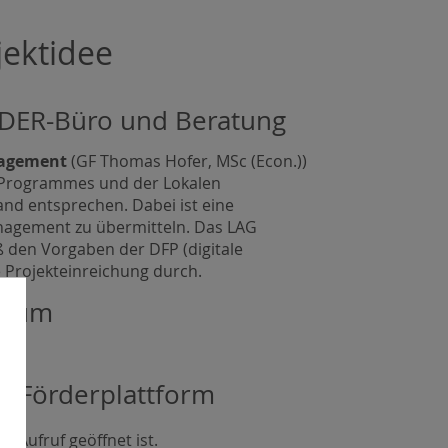
jektidee
EADER-Büro und Beratung
agement
(GF Thomas Hofer, MSc (Econ.))
Programmes und der Lokalen
and entsprechen. Dabei ist eine
nagement zu übermitteln. Das LAG
den Vorgaben der DFP (digitale
e Projekteinreichung durch.
emium
le Förderplattform
n Aufruf geöffnet ist.