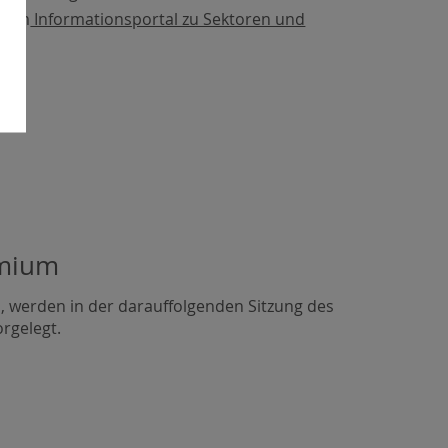
 dem
Informationsportal zu Sektoren und
t.
emium
en, werden in der darauffolgenden Sitzung des
rgelegt.