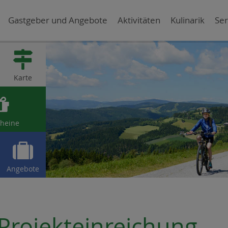
Gastgeber und Angebote
Aktivitäten
Kulinarik
Ser

Karte

heine

Angebote
Projekteinreichung