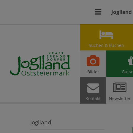

Joglland

Suchen & Buchen

Bilder
Gutsc


Kontakt
Newsletter
Joglland