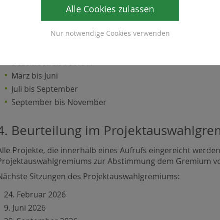
Alle Cookies zulassen
Alle Aufrufe werden auf der Homepage der LAG sowie auf
Projektmaßnahmen der AMA
veröffentlicht.
Bei der Projekteinreichung unterstützt das LAG-Managmen
Nur notwendige Cookies verwenden
Jedes jahr sind mindestens 4 Aufrufe geplant:
Dezember bis Februar
März bis Juni
Juli bis September
September bis November
4. Beurteilung im Projektauswahlgr
Alle Projekte, die innerhalb eines Aufrufs eingereicht werd
Projektauswahlgremiums zur Abstimmung dem Gremium vo
Nächste Sitzungen des Projektauswahlgremiums:
24. Februar 2026
9. Juni 2026