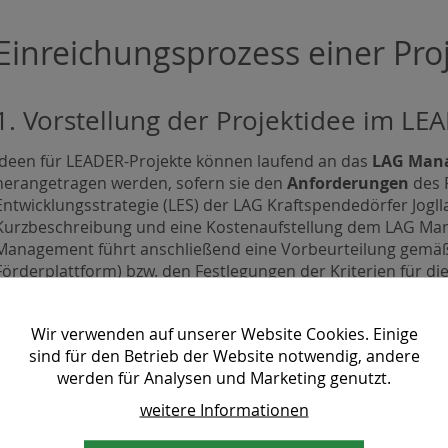
Einreichungsprozess einer Pro
1. Vorstellung der Projektidee im L
Ideen für LEADER-Projekte können laufend an das
LAG Man
herangetragen werden, sofern sie den
Anforderungen
des 
Entwicklungsstrategie (LES) der LAG Kraftspendedörfer Jogll
Kurzbeschreibung und eine Kostenaufstellung dem LAG Ma
Management führt anschließend eine Vorbeurteilung gemäß 
Förderplattform) bzw. den Festlegungen der Kriterien für di
2. Vorstellung im Projektauswahlgr
Wir verwenden auf unserer Website Cookies. Einige
Das Projekt wird im Projektauswahlgremium vorgestellt.
sind für den Betrieb der Website notwendig, andere
werden für Analysen und Marketing genutzt.
3. Projekteinreichung über die digita
weitere Informationen
Projekte müssen über die
DFP
eingereicht werden, wenn ei