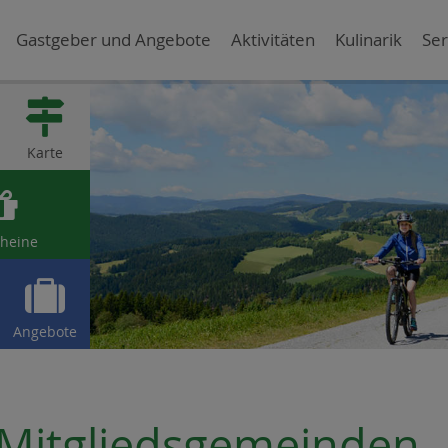
Gastgeber und Angebote
Aktivitäten
Kulinarik
Ser

Karte

heine

Angebote
Mitgliedsgemeinden