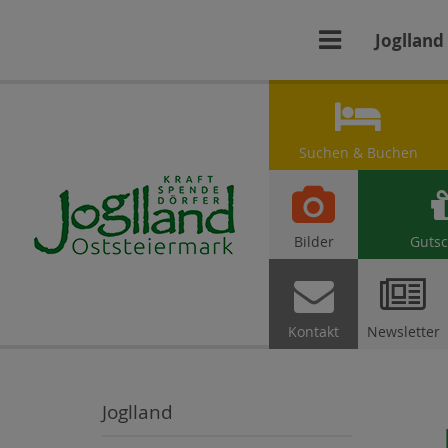

Joglland

Suchen & Buchen

Bilder
Gutsc


Kontakt
Newsletter
Joglland