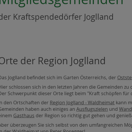
der Kraftspendedörfer Joglland
Orte der Region Joglland
Das Joglland befindet sich im Garten Österreichs, der
Ostste
Hier schlossen sich in den letzten Jahren die Gemeinden z
Der Schwerpunkt dieser Orte liegt beim "Kraft schöpfen für d
In den Ortschaften der
Region Joglland - Waldheimat
kann ma
Gemeinden haben auch einiges an
Ausflugszielen
und
Wand
einem
Gasthaus
der Region so richtig gut gehen und genieße
Aber überzeugen Sie sich selbst von den umfangreichen Mö
in der Waldheimat von
Peter Rosegger
!