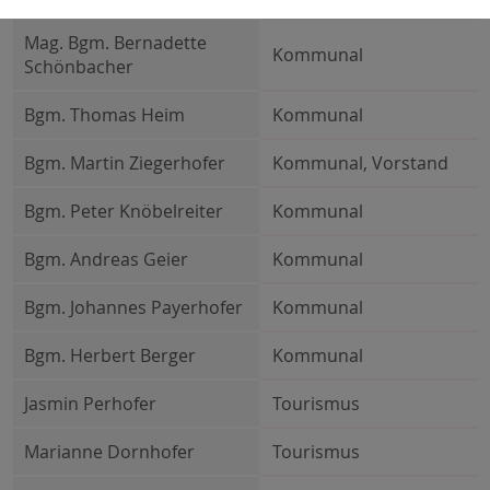
Mag. Bgm. Bernadette
Kommunal
Schönbacher
Bgm. Thomas Heim
Kommunal
Bgm. Martin Ziegerhofer
Kommunal, Vorstand
Bgm. Peter Knöbelreiter
Kommunal
Bgm. Andreas Geier
Kommunal
Bgm. Johannes Payerhofer
Kommunal
Bgm. Herbert Berger
Kommunal
Jasmin Perhofer
Tourismus
Marianne Dornhofer
Tourismus