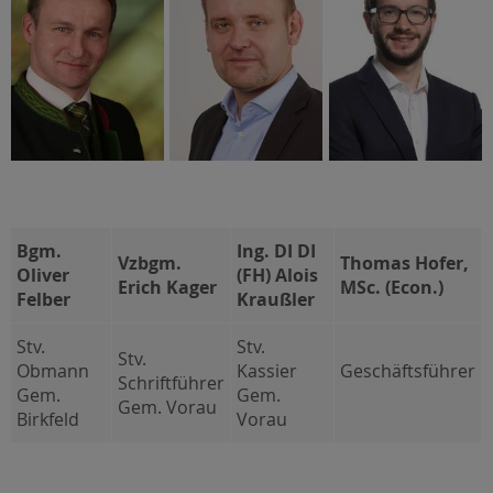
Bgm.
Ing. DI DI
Vzbgm.
Thomas Hofer,
Oliver
(FH) Alois
Erich Kager
MSc. (Econ.)
Felber
Kraußler
Stv.
Stv.
Stv.
Obmann
Kassier
Geschäftsführer
Schriftführer
Gem.
Gem.
Gem. Vorau
Birkfeld
Vorau