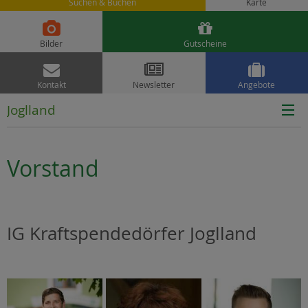
Suchen & Buchen
Karte


Bilder
Gutscheine



Kontakt
Newsletter
Angebote
Joglland
Vorstand
IG Kraftspendedörfer Joglland