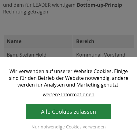
und dem für LEADER wichtigem
Bottom-up-Prinzip
Rechnung getragen.
Name
Bereich
Bgm. Stefan Hold
Kommunal, Vorstand
Mag. Hermine Sackl
Bildung, Vorstand
Wir verwenden auf unserer Website Cookies. Einige
sind für den Betrieb der Website notwendig, andere
Vzbgm. Erich Kager
Kommunal, Vorstand
werden für Analysen und Marketing genutzt.
weitere Informationen
Hannes Pimeshofer
Wirtschaft
Bgm. Oliver Felber
Kommunal, Vorstand
Alle Cookies zulassen
Bgm. Anita Feiner
Kommunal
Nur notwendige Cookies verwenden
GR Rosemarie Rohrer
Kommunal