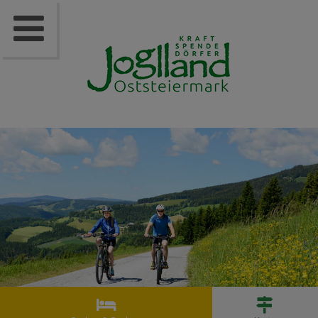


