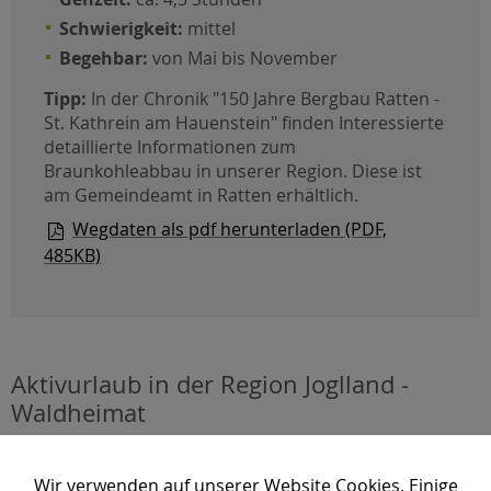
Schwierigkeit:
mittel
Begehbar:
von Mai bis November
Tipp:
In der Chronik "150 Jahre Bergbau Ratten -
St. Kathrein am Hauenstein" finden Interessierte
detaillierte Informationen zum
Braunkohleabbau in unserer Region. Diese ist
am Gemeindeamt in Ratten erhältlich.
Wegdaten als pdf herunterladen (PDF,
485KB)
Aktivurlaub in der Region Joglland -
Waldheimat
Ihnen geht das
Wandern
zu langsam und Sie sind lieber
Wir verwenden auf unserer Website Cookies. Einige
auf zwei Rädern unterwegs? Auch dann hat die
Region