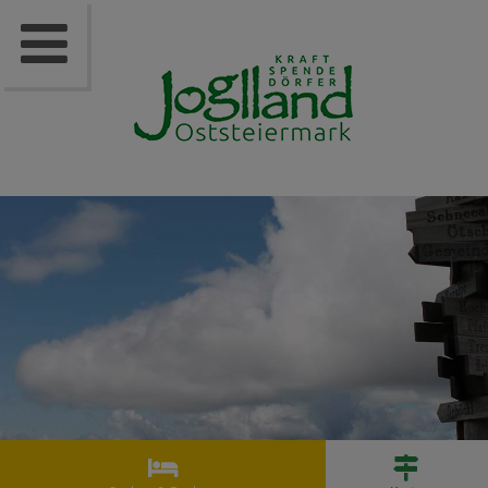


