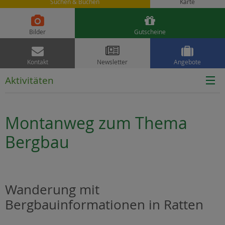
Suchen & Buchen
Karte


Bilder
Gutscheine



Kontakt
Newsletter
Angebote
Aktivitäten
Montanweg zum Thema
Bergbau
Wanderung mit
Bergbauinformationen in Ratten