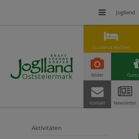

Joglland

Suchen & Buchen

Bilder
Gutsc


Kontakt
Newsletter
Aktivitäten