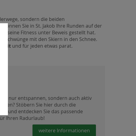
nderwege, sondern die beiden
So können Sie in St. Jakob Ihre Runden auf der
i seine Fitness unter Beweis gestellt hat.
re Schwünge mit den Skiern in den Schnee.
szeit
und für jeden etwas parat.
e
icht nur entspannen, sondern auch aktiv
ießen? Stöbern Sie hier durch die
ion und entdecken Sie das passende
ür Ihren Radurlaub!
weitere Informationen