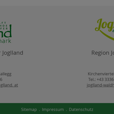
 Joglland
Region J
rallegg
Kirchenvierte
66
Tel.: +43 333
glland. at
joglland-wald
Sitemap
.
Impressum
.
Datenschutz