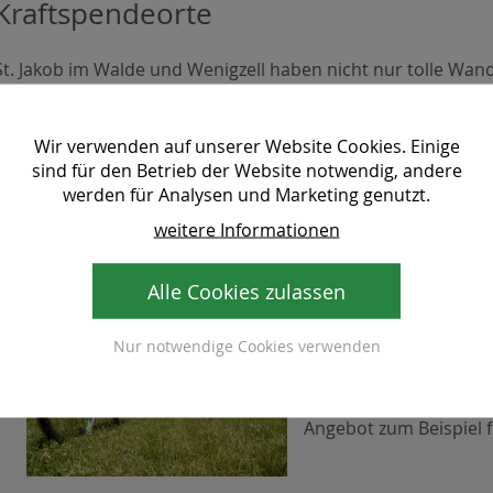
Kraftspendeorte
St. Jakob im Walde und Wenigzell haben nicht nur tolle Wa
Kraftspendeorte
haben auch im
Winter
einiges zu bieten. 
Jogllandloipe
laufen, wo auch schon der ein oder andere Prom
Oder Sie ziehen am
Familienschiberg
oder im
Schneeland
Ih
Wir verwenden auf unserer Website Cookies. Einige
Die Region Joglland - Waldheimat hält wirklich zu jeder
Jahre
sind für den Betrieb der Website notwendig, andere
werden für Analysen und Marketing genutzt.
weitere Informationen
Alle Cookies zulassen
Aktivangebot
Nur notwendige Cookies verwenden
Sie wollen im Urlaub n
sein und die Natur gen
Aktivangebote der Reg
Angebot zum Beispiel f