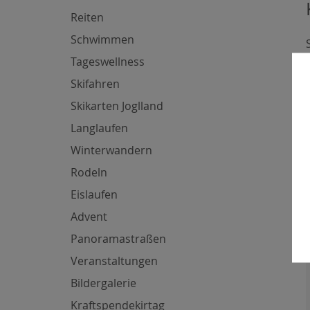
Reiten
Schwimmen
Tageswellness
Skifahren
Skikarten Joglland
Langlaufen
Winterwandern
Rodeln
Eislaufen
Advent
Panoramastraßen
Veranstaltungen
Bildergalerie
Kraftspendekirtag