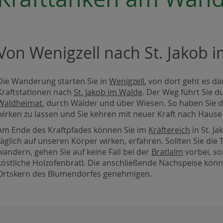
Von Wenigzell nach St. Jakob 
Die Wanderung starten Sie in
Wenigzell
, von dort geht es d
Kraftstationen nach
St. Jakob im Walde
. Der Weg führt Sie d
Waldheimat
, durch Wälder und über Wiesen. So haben Sie die
wirken zu lassen und Sie kehren mit neuer Kraft nach Hause
Am Ende des Kraftpfades können Sie im
Kräftereich
in St. J
täglich auf unseren Körper wirken, erfahren. Sollten Sie die 
wandern, gehen Sie auf keine Fall bei der
Bratlalm
vorbei, so
köstliche Holzofenbratl. Die anschließende Nachspeise könne
Ortskern des Blumendorfes genehmigen.