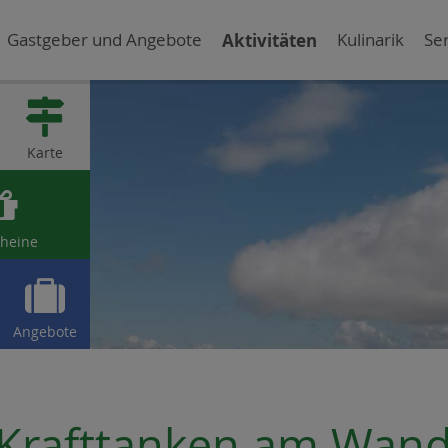
Gastgeber und Angebote
Aktivitäten
Kulinarik
Ser

Karte

heine

Angebote
Krafttanken am Wand