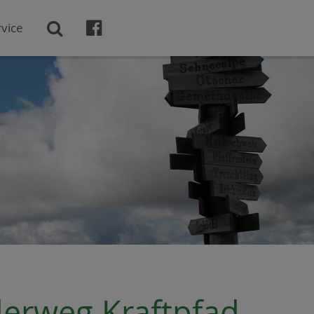

vice

erweg Kraftpfad