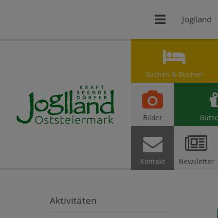

Joglland

Suchen & Buchen

Bilder
Gutsc


Kontakt
Newsletter
Aktivitäten