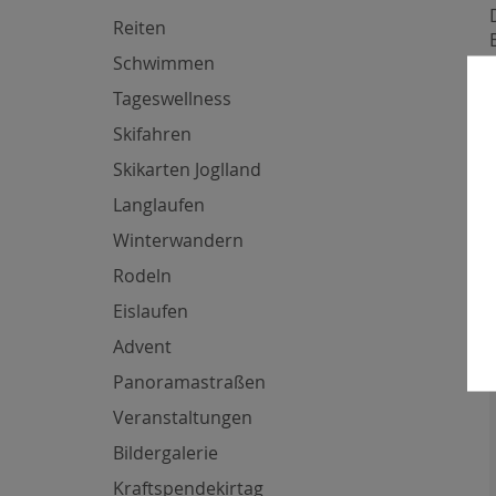
Reiten
Schwimmen
Tageswellness
Skifahren
Skikarten Joglland
Langlaufen
Winterwandern
Rodeln
Eislaufen
Advent
Panoramastraßen
Veranstaltungen
Bildergalerie
Kraftspendekirtag