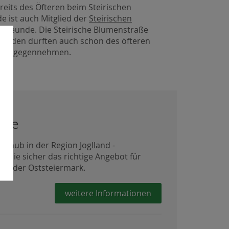
reits des Öfteren beim Steirischen
 ist auch Mitglied der
Steirischen
nfreunde. Die Steirische Blumenstraße
einden durften auch schon des öfteren
e entgegennehmen.
ote
rlaub in der Region Joglland -
n Sie sicher das richtige Angebot für
t in der Oststeiermark.
weitere Informationen