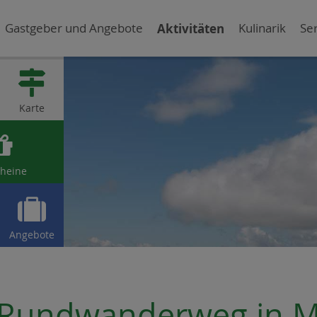
Gastgeber und Angebote
Aktivitäten
Kulinarik
Ser

Karte

heine

Angebote
Rundwanderweg in M