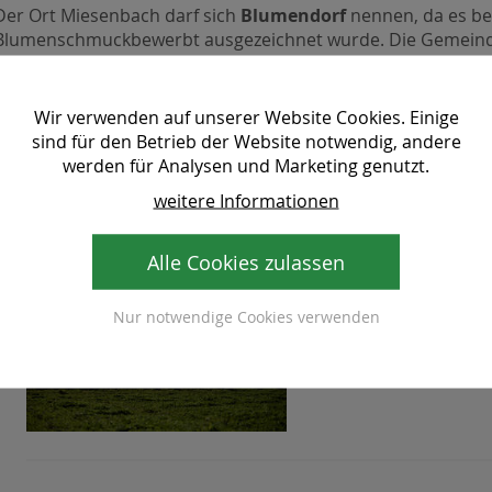
Der Ort Miesenbach darf sich
Blumendorf
nennen, da es be
Blumenschmuckbewerbt ausgezeichnet wurde. Die Gemeinde
Blumenstraße
und somit ein gern besuchtes Dorf für Blume
umfasst zehn Gemeinden der Oststeiermark, alle diese Gem
Auszeichnungen
für den Blumenschmuck in der Gemeind
Wir verwenden auf unserer Website Cookies. Einige
sind für den Betrieb der Website notwendig, andere
werden für Analysen und Marketing genutzt.
weitere Informationen
Wanderangeb
Alle Cookies zulassen
Lust auf einen Wanderu
Nur notwendige Cookies verwenden
Waldheimat? Hier finde
Ihren aktiven Aufenhal