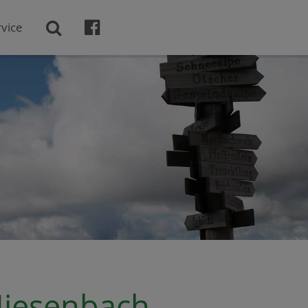

vice

iesenbach