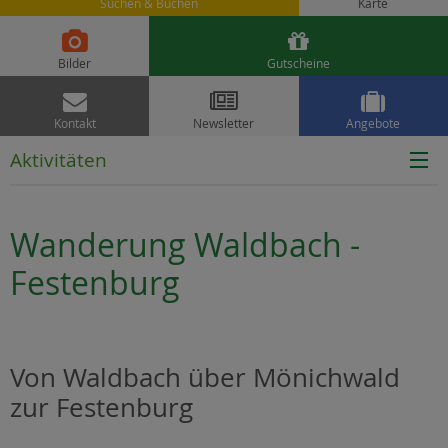
Suchen & Buchen
Karte


Bilder
Gutscheine



Kontakt
Newsletter
Angebote
Aktivitäten
Wanderung Waldbach -
Festenburg
Von Waldbach über Mönichwald
zur Festenburg