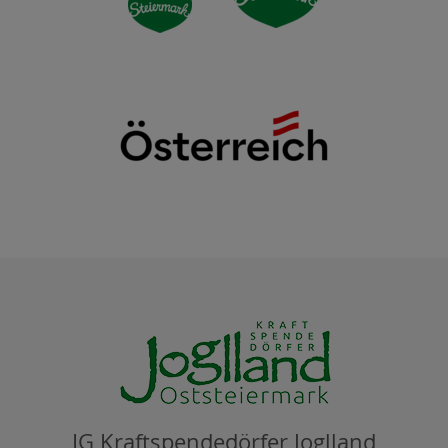
IG Kraftspendedörfer Joglland