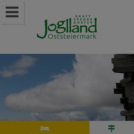


