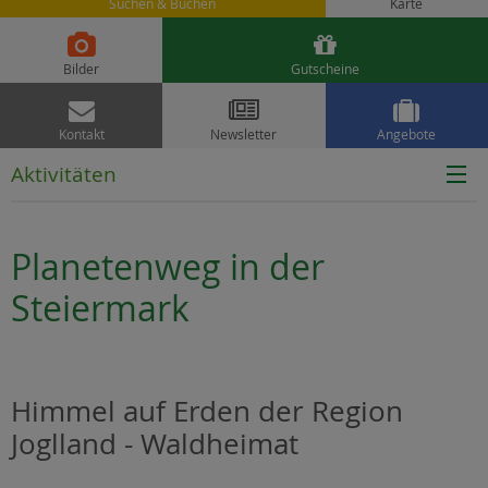
Suchen & Buchen
Karte


Bilder
Gutscheine



Kontakt
Newsletter
Angebote
Aktivitäten
Planetenweg in der
Steiermark
Himmel auf Erden der Region
Joglland - Waldheimat