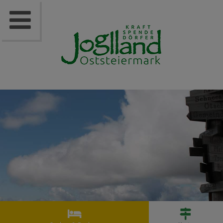


