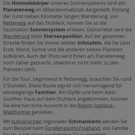
Die
Himmelskörper
unseres Sonnensystems sind am
Planetenweg
im Millardenmaßstab dargestellt. Entlang
der rund sieben Kilometer langen Wanderung, von
Rettenegg
auf das Stuhleck, können Sie so die
Faszination
Sonnensystem
erleben. Gestartetet wird die
Wanderung
beim
Sternenpavillon
. Auf der gesamten
Strecke finden Sie immer wieder
Infotafeln
, die Sie über
Erde, Mond, Sonne und die anderen sieben Planeten
aufklären. Auch der Pluto wird Ihnen am Planetenweg
noch näher gebracht, obwohl er nicht mehr zu den
Planeten zählt.
Für die Tour, beginnend in Rettenegg, brauchen Sie rund
3 Stunden. Diese Route eignet sich hervorragend für
wissbegierige
Familien
. Am Gipfel und beim Alois-
Günther-Haus auf dem Stuhleck angekommen, können
Sie eine herrliche Aussicht in die
Region Joglland -
Waldheimat
genießen.
Mit
kulinarischen
regionalen
Schmankerln
werden Sie
zum Beispiel beim
Forellengasthof Joglland
, von Familie
Tösch, nach einer ausgiebigen Tour verwöhnt.