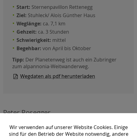
Start:
Sternenpavillon Rettenegg
Ziel:
Stuhleck/ Alois Günther Haus
Weglänge:
ca. 7,1 km
Gehzeit:
ca. 3 Stunden
Schwierigkeit:
mittel
Begehbar:
von April bis Oktober
Tipp:
Der Planetenweg ist auch ein Zubringer
zum alpannonia-Weitwanderweg.
Wegdaten als pdf herunterladen
Peter Rosegger
Einer der wohl berühmtesten
Dichter
Österreichs hat
Wir verwenden auf unserer Website Cookies. Einige
sein Leben in der R
egion Joglland - Waldheimat
sind für den Betrieb der Website notwendig, andere