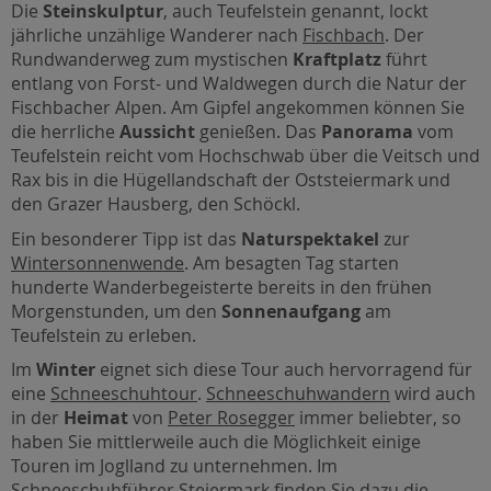
Die
Steinskulptur
, auch Teufelstein genannt, lockt
jährliche unzählige Wanderer nach
Fischbach
. Der
Rundwanderweg zum mystischen
Kraftplatz
führt
entlang von Forst- und Waldwegen durch die Natur der
Fischbacher Alpen. Am Gipfel angekommen können Sie
die herrliche
Aussicht
genießen. Das
Panorama
vom
Teufelstein reicht vom Hochschwab über die Veitsch und
Rax bis in die Hügellandschaft der Oststeiermark und
den Grazer Hausberg, den Schöckl.
Ein besonderer Tipp ist das
Naturspektakel
zur
Wintersonnenwende
. Am besagten Tag starten
hunderte Wanderbegeisterte bereits in den frühen
Morgenstunden, um den
Sonnenaufgang
am
Teufelstein zu erleben.
Im
Winter
eignet sich diese Tour auch hervorragend für
eine
Schneeschuhtour
.
Schneeschuhwandern
wird auch
in der
Heimat
von
Peter Rosegger
immer beliebter, so
haben Sie mittlerweile auch die Möglichkeit einige
Touren im Joglland zu unternehmen. Im
Schneeschuhführer Steiermark
finden Sie dazu die