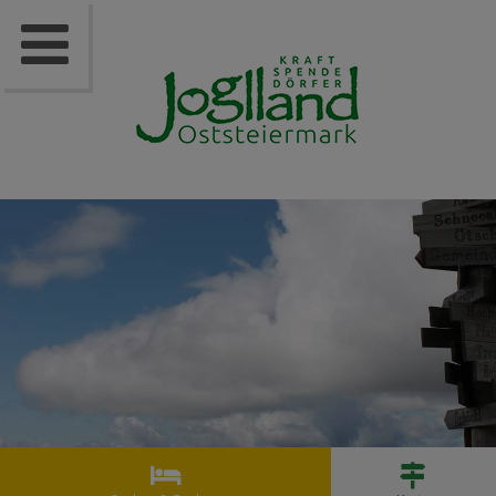


