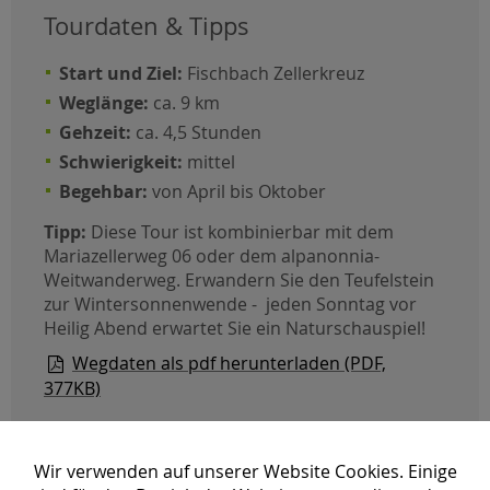
Tourdaten & Tipps
Start und Ziel:
Fischbach Zellerkreuz
Weglänge:
ca. 9 km
Gehzeit:
ca. 4,5 Stunden
Schwierigkeit:
mittel
Begehbar:
von April bis Oktober
Tipp:
Diese Tour ist kombinierbar mit dem
Mariazellerweg 06 oder dem alpanonnia-
Weitwanderweg. Erwandern Sie den Teufelstein
zur Wintersonnenwende - jeden Sonntag vor
Heilig Abend erwartet Sie ein Naturschauspiel!
Wegdaten als pdf herunterladen (PDF,
377KB)
Wir verwenden auf unserer Website Cookies. Einige