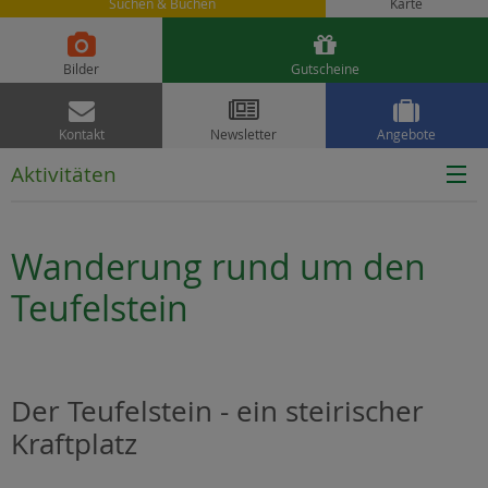
Suchen & Buchen
Karte


Bilder
Gutscheine



Kontakt
Newsletter
Angebote
Aktivitäten
Wanderung rund um den
Teufelstein
Der Teufelstein - ein steirischer
Kraftplatz