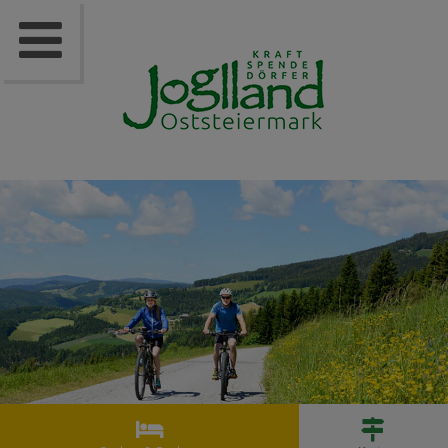


