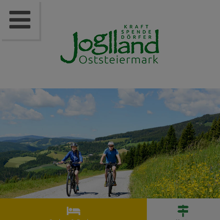


