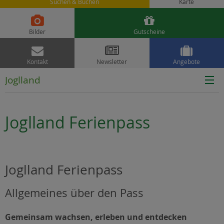
Suchen & Buchen
Karte


Bilder
Gutscheine



Kontakt
Newsletter
Angebote
Joglland
Joglland Ferienpass
Joglland Ferienpass
Allgemeines über den Pass
Gemeinsam wachsen, erleben und entdecken