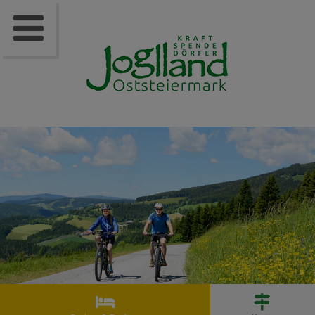


